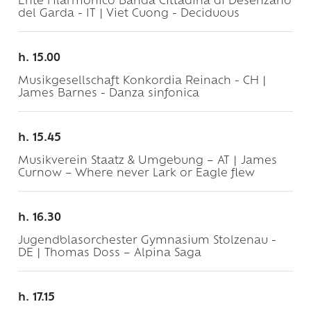
Ente Filarmonico Banda Cittadina di Desenzano
del Garda - IT | Viet Cuong - Deciduous
h. 15.00
Musikgesellschaft Konkordia Reinach - CH |
James Barnes - Danza sinfonica
h. 15.45
Musikverein Staatz & Umgebung – AT | James
Curnow – Where never Lark or Eagle flew
h. 16.30
Jugendblasorchester Gymnasium Stolzenau -
DE | Thomas Doss – Alpina Saga
h. 17.15