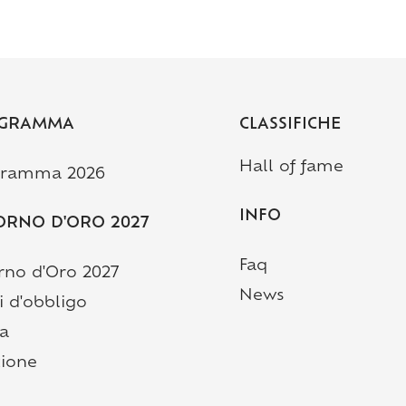
GRAMMA
CLASSIFICHE
Hall of fame
gramma 2026
INFO
ORNO D'ORO 2027
Faq
orno d'Oro 2027
News
i d'obbligo
ia
(Pagina corrente)
zione