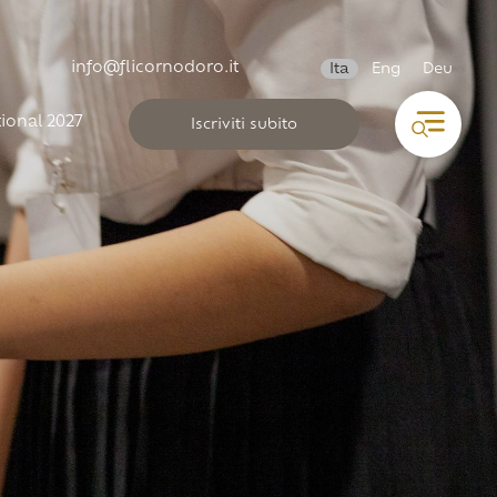
info@flicornodoro.it
Ita
Eng
Deu
ional 2027
Iscriviti subito