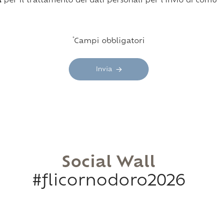
a
per il trattamento dei dati personali per l’invio di comun
*
Campi obbligatori
Invia
Social Wall
#flicornodoro2026