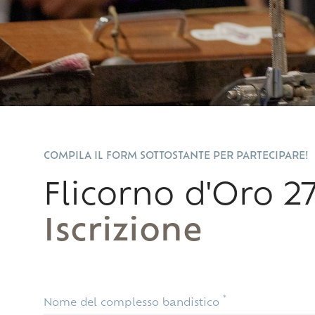
COMPILA IL FORM SOTTOSTANTE PER PARTECIPARE!
Flicorno d'Oro 2
Iscrizione
This field is for Bot
*
Nome del complesso bandistico