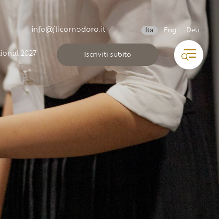
info@flicornodoro.it
Ita
Eng
Deu
ional 2027
Iscriviti subito