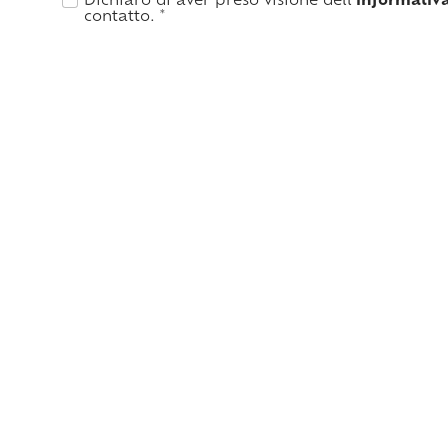
Dichiaro di aver preso visione dell’
informativ
contatto.
*