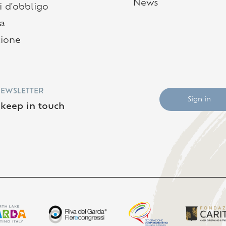
News
i d'obbligo
ia
zione
NEWSLETTER
Sign in
s keep in touch