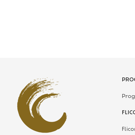
PRO
Pro
FLIC
Flic