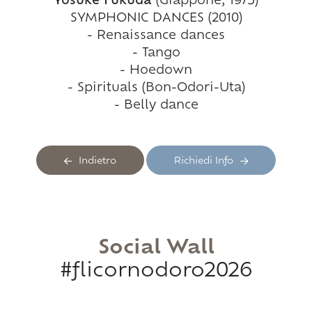
Yosuke Fukuda
(Giappone, 1975)
SYMPHONIC DANCES (2010)
- Renaissance dances
- Tango
- Hoedown
- Spirituals (Bon-Odori-Uta)
- Belly dance
Indietro
Richiedi Info
Social Wall
#flicornodoro2026