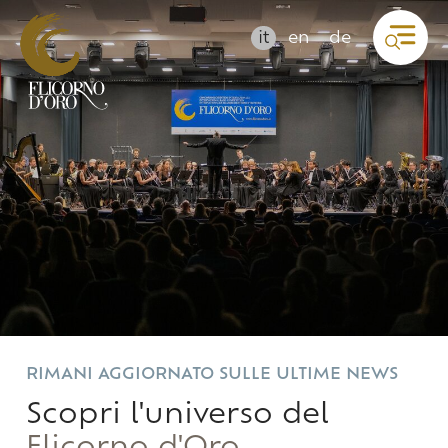
it
en
de
RIMANI AGGIORNATO SULLE ULTIME NEWS
Scopri l'universo del