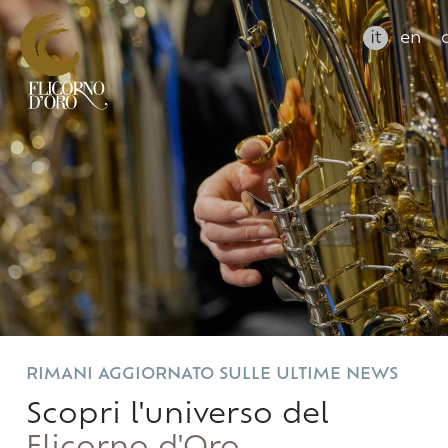
it
en
RIMANI AGGIORNATO SULLE ULTIME NEWS
Scopri l'universo del