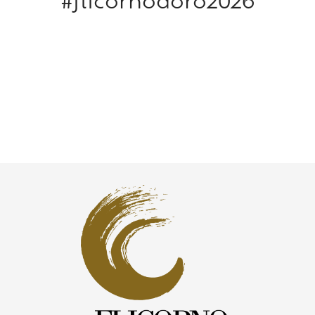
#flicornodoro2026